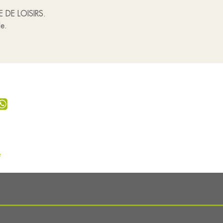
E DE LOISIRS.
de.
e