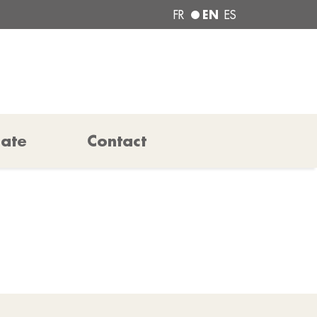
EN
FR
ES
pate
Contact