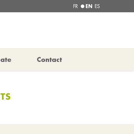
EN
FR
ES
pate
Contact
ÊTS