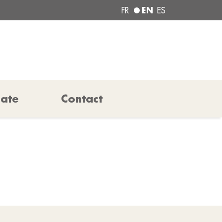
EN
FR
ES
pate
Contact