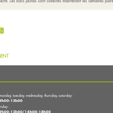
ecte. Les bacs jaunes sont collectés maintenant les semaines pair
MENT
monday, tuesday, wednesday, thursday, saturday :
9h00-12h00
friday :
9h00-12h00/14h00-18h00