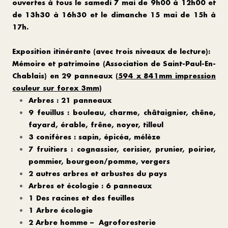
ouvertes à tous le samedi 7 mai de 9h00 à 12h00 et
de 13h30 à 16h30 et le dimanche 15 mai de 15h à
17h.
Exposition itinérante (avec trois niveaux de lecture):
Mémoire et patrimoine (Association de Saint-Paul-En-
Chablais) en 29 panneaux (
594 x 841mm impression
couleur sur forex 3mm)
Arbres : 21 panneaux
9 feuillus : bouleau, charme, châtaignier, chêne,
fayard, érable, frêne, noyer, tilleul
3 conifères : sapin, épicéa, mélèze
7 fruitiers : cognassier, cerisier, prunier, poirier,
pommier, bourgeon/pomme, vergers
2 autres arbres et arbustes du pays
Arbres et écologie : 6 panneaux
1 Des racines et des feuilles
1 Arbre écologie
2 Arbre homme – Agroforesterie