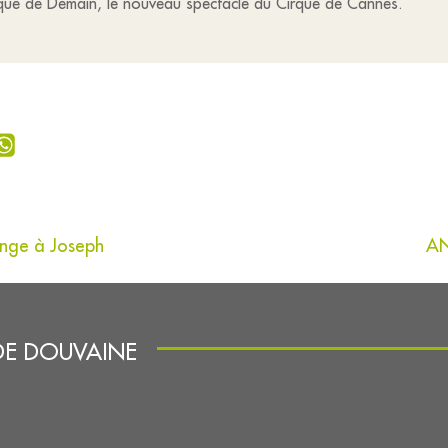
irque de Demain, le nouveau spectacle du Cirque de Cannes.
range à Joseph
AN
DE DOUVAINE