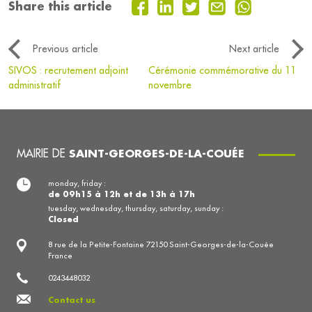
Share this article
Previous article
Next article
SIVOS : recrutement adjoint
Cérémonie commémorative du 11
administratif
novembre
MAIRIE DE
SAINT-GEORGES-DE-LA-COUÉE
monday, friday :
de 09h15 à 12h et de 13h à 17h
tuesday, wednesday, thursday, saturday, sunday :
Closed
8 rue de la Petite-Fontaine 72150 Saint-Georges-de-la-Couée
France
0243448032
Contact us