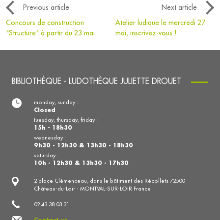
Previous article
Next article
Concours de construction
Atelier ludique le mercredi 27
"Structure" à partir du 23 mai
mai, inscrivez-vous !
BIBLIOTHÈQUE - LUDOTHÈQUE JULIETTE DROUET
monday, sunday :
Closed
tuesday, thursday, friday :
15h - 18h30
wednesday :
9h30 - 12h30 & 13h30 - 18h30
saturday :
10h - 12h30 & 13h30 - 17h30
2 place Clémenceau, dans le bâtiment des Récollets 72500
Château-du-Loir - MONTVAL-SUR-LOIR France
02 43 38 03 31
Contact us