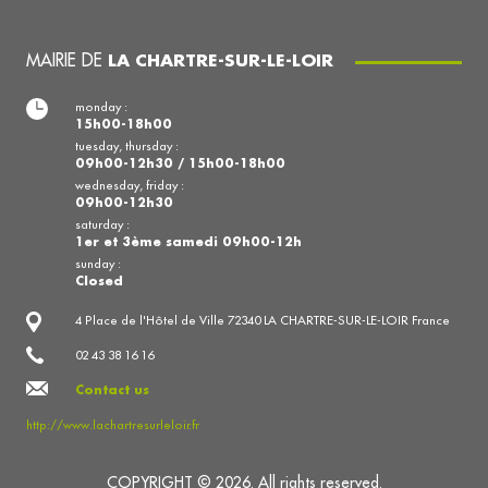
MAIRIE DE
LA CHARTRE-SUR-LE-LOIR
monday :
15h00-18h00
tuesday, thursday :
09h00-12h30 / 15h00-18h00
wednesday, friday :
09h00-12h30
saturday :
1er et 3ème samedi 09h00-12h
sunday :
Closed
4 Place de l'Hôtel de Ville 72340 LA CHARTRE-SUR-LE-LOIR France
02 43 38 16 16
Contact us
http://www.lachartresurleloir.fr
COPYRIGHT © 2026. All rights reserved.