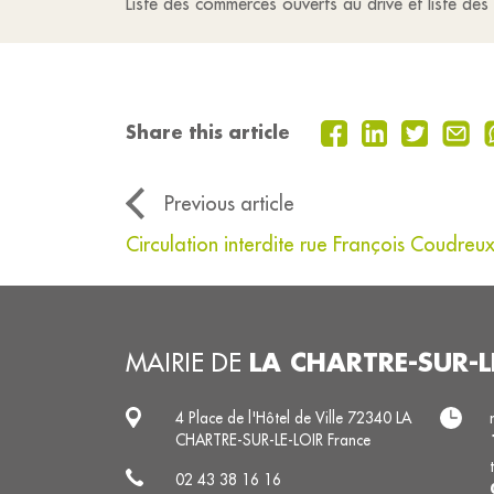
Liste des commerces ouverts au drive et liste de
Share this article
Previous article
Circulation interdite rue François Coudreu
LA CHARTRE-SUR-L
MAIRIE DE
4 Place de l'Hôtel de Ville 72340 LA
CHARTRE-SUR-LE-LOIR France
02 43 38 16 16