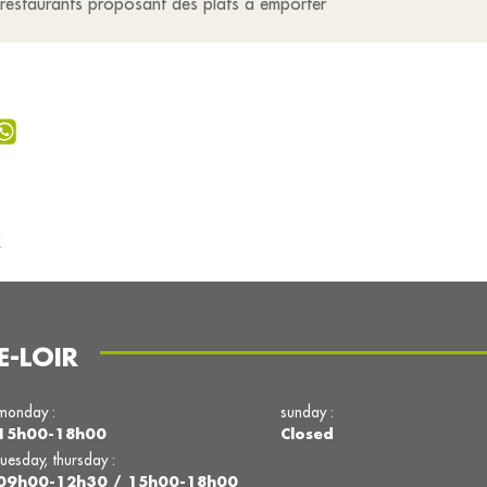
s restaurants proposant des plats à emporter
x
E-LOIR
monday :
sunday :
15h00-18h00
Closed
tuesday, thursday :
09h00-12h30 / 15h00-18h00