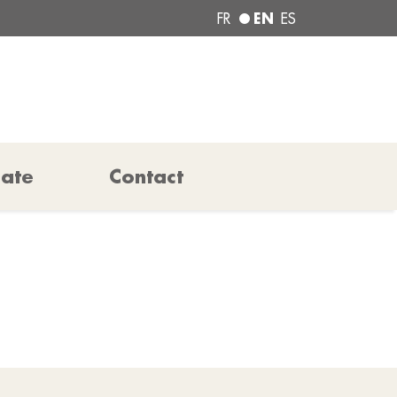
EN
FR
ES
pate
Contact