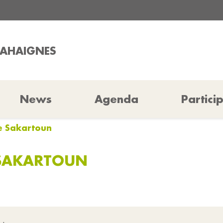
HAHAIGNES
News
Agenda
Partici
e Sakartoun
 SAKARTOUN