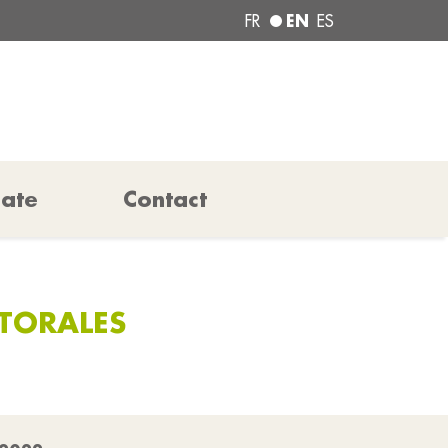
EN
FR
ES
pate
Contact
CTORALES