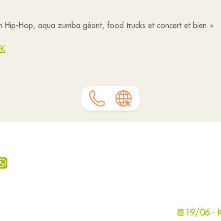
tion Hip-Hop, aqua zumba géant, food trucks et concert et bien +
fK
📆19/06 - 