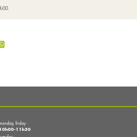
0h00.
monday, friday :
10h00-11h30
tuesday :