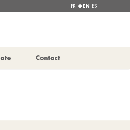
EN
FR
ES
pate
Contact