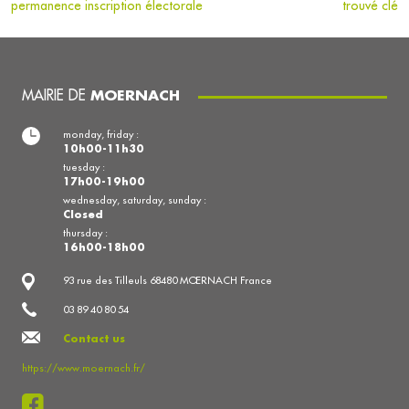
permanence inscription électorale
trouvé clé
MAIRIE DE
MOERNACH
monday, friday :
10h00-11h30
tuesday :
17h00-19h00
wednesday, saturday, sunday :
Closed
thursday :
16h00-18h00
93 rue des Tilleuls 68480 MŒRNACH France
03 89 40 80 54
Contact us
https://www.moernach.fr/