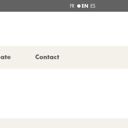
EN
FR
ES
pate
Contact