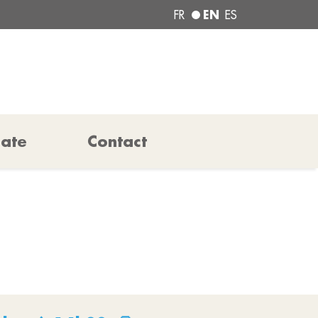
EN
FR
ES
pate
Contact