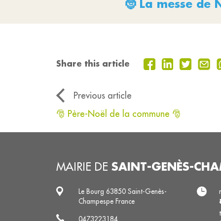
🤶 La messe de 
Share this article
Previous article
🎅 Père-Noël de la commune 🎅
SAINT-GENÈS-CHA
MAIRIE DE
Le Bourg 63850 Saint-Genès-
Champespe France
0473223184