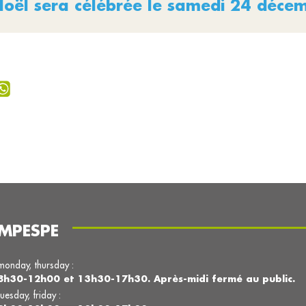
Noël sera célébrée le samedi 24 déce
MPESPE
monday, thursday :
8h30-12h00 et 13h30-17h30. Après-midi fermé au public.
tuesday, friday :