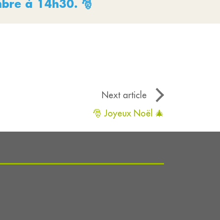
mbre à 14h30. 🎅
Next article
🎅 Joyeux Noël 🎄