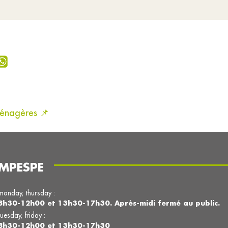
ménagères 📌
MPESPE
monday, thursday :
8h30-12h00 et 13h30-17h30. Après-midi fermé au public.
tuesday, friday :
8h30-12h00 et 13h30-17h30