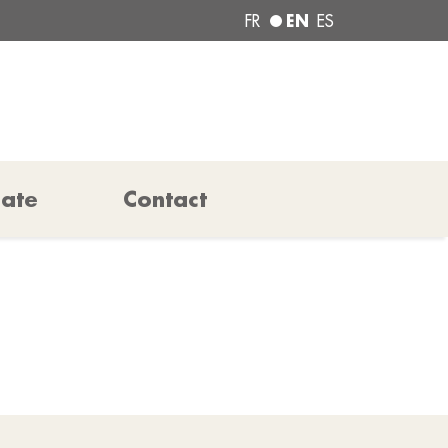
EN
FR
ES
pate
Contact