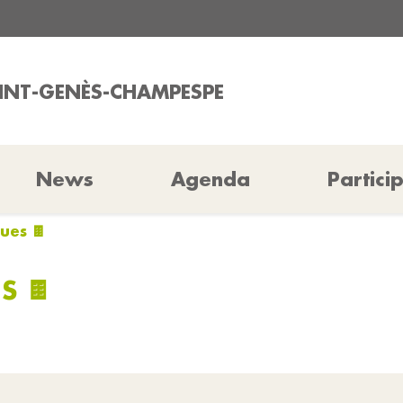
AINT-GENÈS-CHAMPESPE
News
Agenda
Partici
ues 🍫
S 🍫