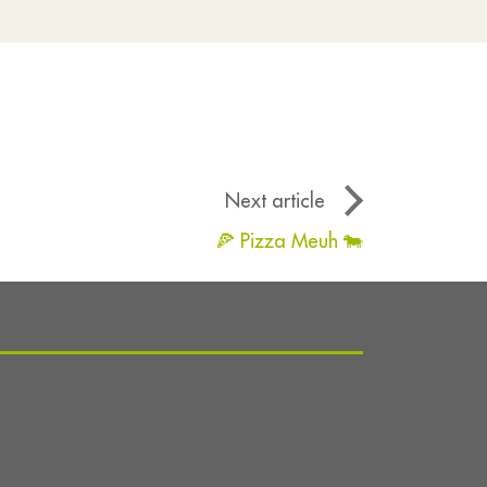
Next article
🍕 Pizza Meuh 🐄