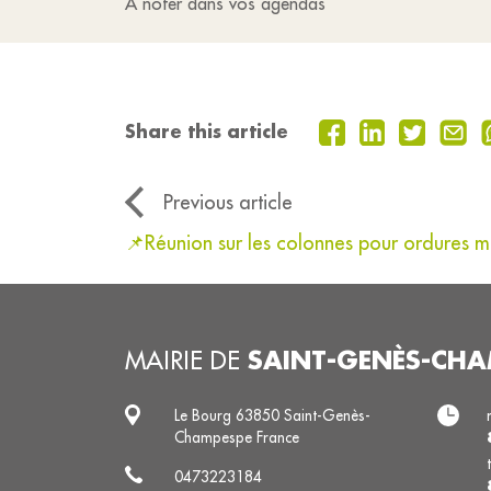
A noter dans vos agendas
Share this article
Previous article
📌Réunion sur les colonnes pour ordures 
SAINT-GENÈS-CHA
MAIRIE DE
Le Bourg 63850 Saint-Genès-
Champespe France
0473223184