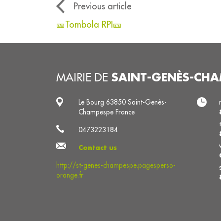
Previous article
🎫Tombola RPI🎫
SAINT-GENÈS-CHA
MAIRIE DE
Le Bourg 63850 Saint-Genès-
Champespe France
0473223184
Contact us
http://st-genes-champespe.pagesperso-
orange.fr