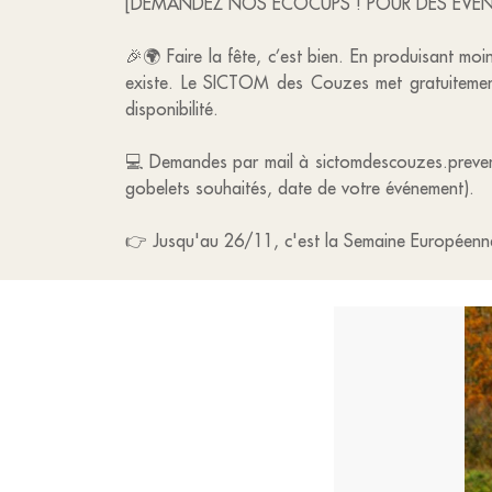
[DEMANDEZ NOS ECOCUPS ! POUR DES EVEN
🎉🌍 Faire la fête, c’est bien. En produisant moi
existe. Le SICTOM des Couzes met gratuitement 
disponibilité.
💻 Demandes par mail à sictomdescouzes.preven
gobelets souhaités, date de votre événement).
👉 Jusqu'au 26/11, c'est la Semaine Européenne 