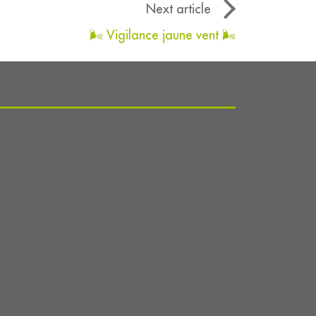
Next article
🌬 Vigilance jaune vent 🌬