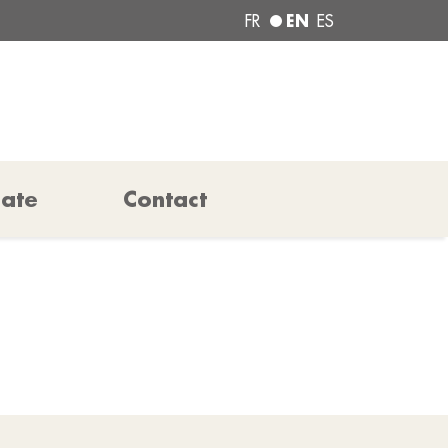
EN
FR
ES
pate
Contact