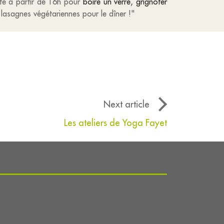
nte à partir de 16h pour
boire un verre, grignoter
 lasagnes végétariennes pour le dîner !"
Next article
Les ateliers de Yoga Fayet