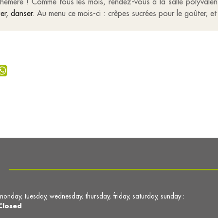
phémère ! Comme tous les mois, rendez-vous à la salle polyvale
er, danser
. Au menu ce mois-ci : crêpes sucrées pour le goûter, et
monday, tuesday, wednesday, thursday, friday, saturday, sunday :
Closed