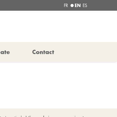
EN
FR
ES
pate
Contact