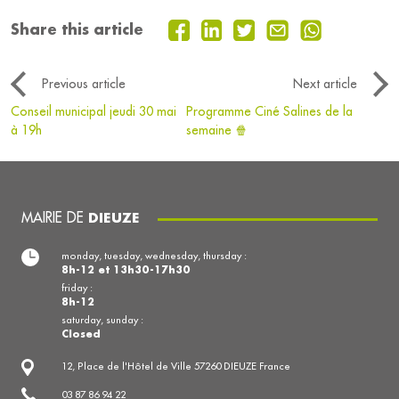
Share this article
Previous article
Next article
Conseil municipal jeudi 30 mai
Programme Ciné Salines de la
à 19h
semaine 🍿
MAIRIE DE
DIEUZE
monday, tuesday, wednesday, thursday :
8h-12 et 13h30-17h30
friday :
8h-12
saturday, sunday :
Closed
12, Place de l'Hôtel de Ville 57260 DIEUZE France
03 87 86 94 22