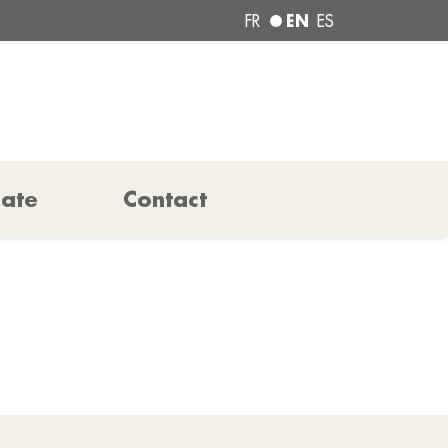
EN
FR
ES
pate
Contact