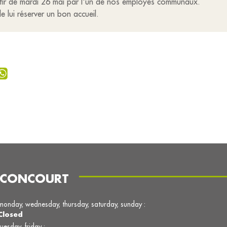
rtir de mardi 26 mai par l'un de nos employés communaux.
de lui réserver un bon accueil.
ACONCOURT
monday, wednesday, thursday, saturday, sunday :
Closed
tuesday, friday :