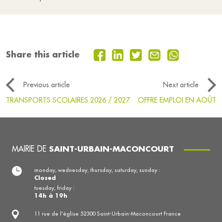
Share this article
Previous article
Next article
TRANSPORTS SCOLAIRES 2026 / 2027
OFFRE EMPLOI EN AOÛT
MAIRIE DE
SAINT-URBAIN-MACONCOURT
monday, wednesday, thursday, saturday, sunday :
Closed
tuesday, friday :
14h à 19h
11 rue de l'église 52300 Saint-Urbain-Maconcourt France