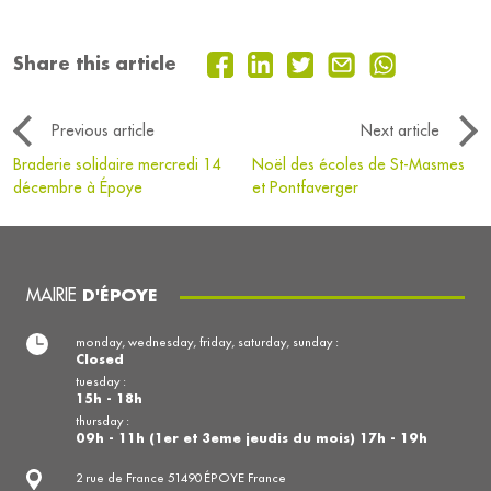
Share this article
Previous article
Next article
Braderie solidaire mercredi 14
Noël des écoles de St-Masmes
décembre à Époye
et Pontfaverger
MAIRIE
D'ÉPOYE
monday, wednesday, friday, saturday, sunday :
Closed
tuesday :
15h - 18h
thursday :
09h - 11h (1er et 3eme jeudis du mois) 17h - 19h
2 rue de France 51490 ÉPOYE France