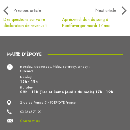
Previous article
Next article
Des questions sur votre
Après-midi don du sang à
déclaration de revenus ?
Pontfaverger mardi 17 mai
MAIRIE
D'ÉPOYE
monday, wednesday, friday, saturday, sunday :
Closed
tuesday :
15h - 18h
thursday :
09h - 11h (1er et 3eme jeudis du mois) 17h - 19h
2 rue de France 51490 ÉPOYE France
03 26 48 71 90
Contact us