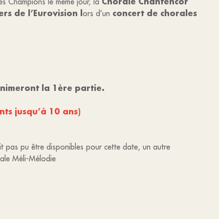
Chorale Chantencor
des Champions le même jour, la
rs de l’Eurovision l
concert de chorales
ors d’un
imeront la 1ère partie.
nts jusqu’à 10 ans)
t pas pu être disponibles pour cette date, un autre
rale Méli-Mélodie