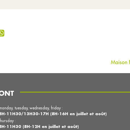
Maison F
MONT
monday, tuesday, wednesday, friday :
8H-11H30/13H30-17H (8H-16H en juillet et août)
thursday :
8H-11H30 (8H-12H en juillet et août)