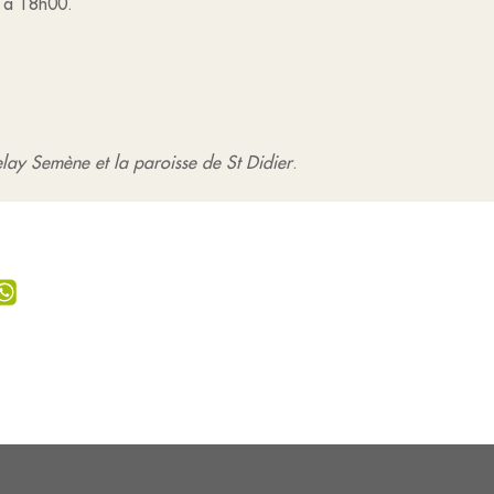
e à 18h00.
lay Semène et la paroisse de St Didier
.