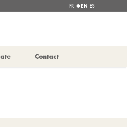
EN
FR
ES
pate
Contact