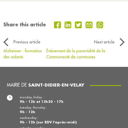
Share this article
Previous article
Next article
Alzheimer : formation
Événement de la parentalité de la
des aidants
Communauté de communes
MAIRIE DE
SAINT-DIDIER-EN-VELAY
monday, friday :
9h - 12h et 13h30 - 17h
tuesday, thursday :
9h - 12h
wednesday :
9h - 12h (sur RDV l'après-midi)