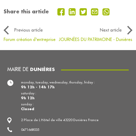
Share this article
Previous article
Next article
Forum création d'entreprise
JOURNÉES DU PATRIMOINE - Dunières
MAIRIE DE
DUNIÈRES
monday, tuesday, wednesday, thursday, friday :
9h 12h - 14h 17h
saturday :
9h 12h
sunday :
Closed
2 Place de L Hôtel de ville 43220 Dunières France
0471668035