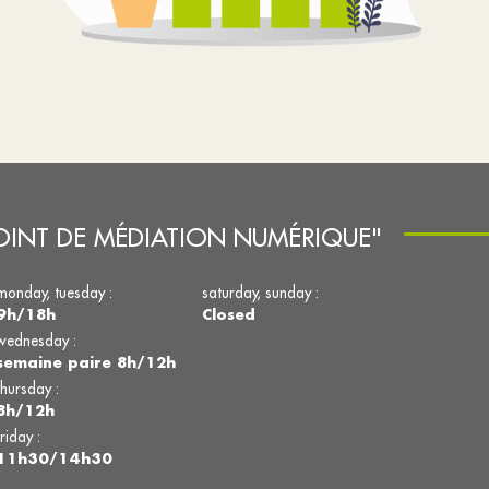
POINT DE MÉDIATION NUMÉRIQUE"
monday, tuesday :
saturday, sunday :
9h/18h
Closed
wednesday :
semaine paire 8h/12h
thursday :
8h/12h
friday :
11h30/14h30