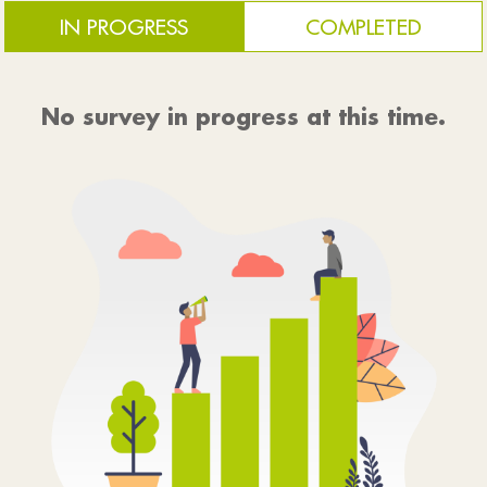
IN PROGRESS
COMPLETED
No survey in progress at this time.