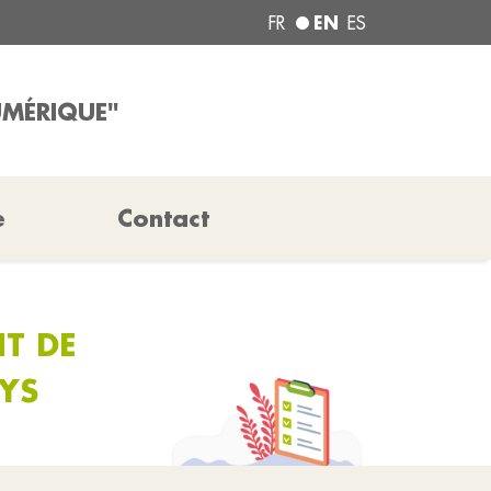
EN
FR
ES
UMÉRIQUE"
e
Contact
NT DE
YS