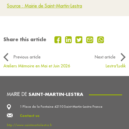
Source : Mairie de Saint-Martin-Lestra
Share this article
Previous article
Next article
Ateliers Mémoire en Mai et Juin 2026
Lestra'Ludik
MAIRIE DE
SAINT-MARTIN-LESTRA
1 Place de la Fontaine 42110 Saint-Martin-Lestra France
Contact us
http://www.saintmartinlestra.fr