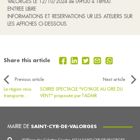
VALORGES LE 12/10/2024 de 09H30 à 18H00.
ENTREE LIBRE
INFORMATIONS ET RESERVATIONS UR LES ATELIERS SUR
LES AFFICHES CI-DESSOUS.
Share this article
Previous article
Next article
La région vous
SOIREE SPECTACLE "VOYAGE AU GRE DU
transporte....
VENT" proposée par l'ADMR
MAIRIE DE
SAINT-CYR-DE-VALORGES
20 Place des Culottes Courtes 42114 SAINT-CYR-DE-VALORGES