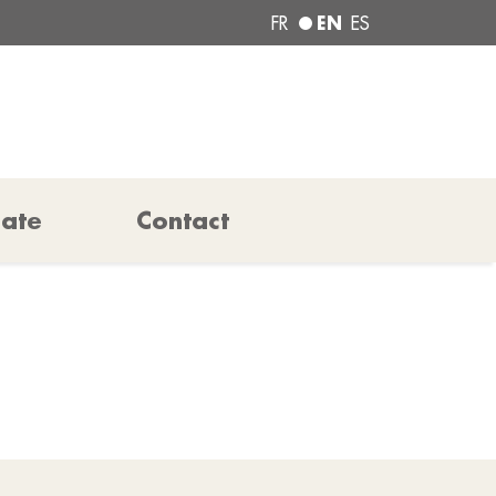
EN
FR
ES
pate
Contact