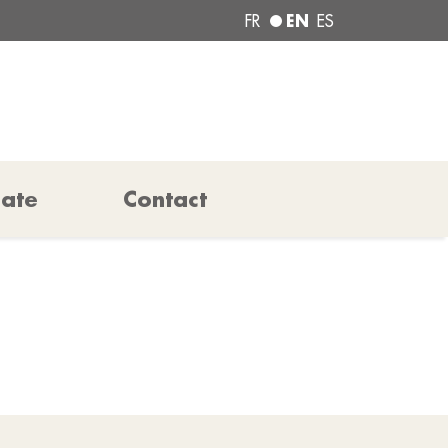
EN
FR
ES
pate
Contact