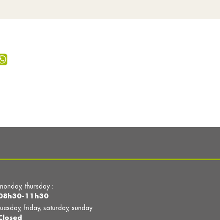
monday, thursday :
08h30-11h30
tuesday, friday, saturday, sunday :
Closed