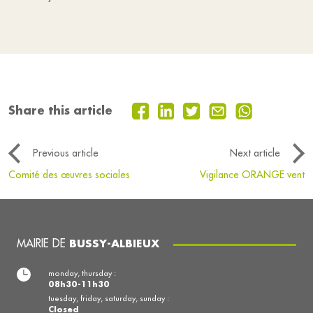
Share this article
Previous article
Next article
Comité des œuvres sociales
Vigilance ORANGE vent
MAIRIE DE
BUSSY-ALBIEUX
monday, thursday :
08h30-11h30
tuesday, friday, saturday, sunday :
Closed