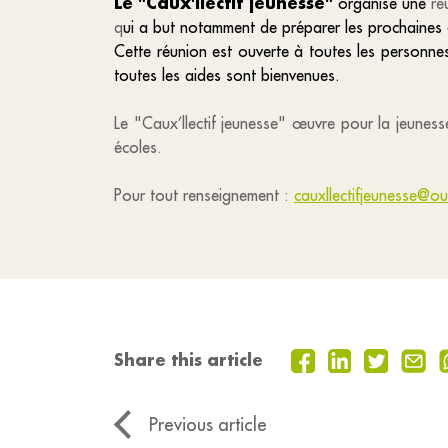
Le "Caux'llectif jeunesse"
organise une
ré
q
ui a but notamment de préparer les prochaines a
Cette réunion est ouverte à toutes les personnes
toutes les aides sont bienvenues.
Le "Caux’llectif jeunesse" œuvre pour la jeuness
écoles.
Pour tout renseignement :
cauxllectifjeunesse@ou
Share this article
Previous article