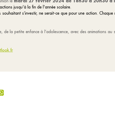
mardi 27 février 2024 de 18h30 à 20h30 à l
union le
ctions jusqu'à la fin de l'année scolaire.
 souhaitant s’investir, ne serait-ce que pour une action. Chaque
e, de la petite enfance à l’adolescence, avec des animations au se
tlook.fr