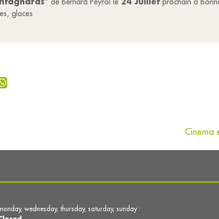
ontagnards
24 Juillet
" de Bernard Peyrol le
prochain à Bonn
es, glaces
Cinema en
monday, wednesday, thursday, saturday, sunday :
Closed