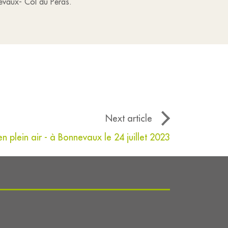
evaux- Col du Péras.
Next article
 plein air - à Bonnevaux le 24 juillet 2023