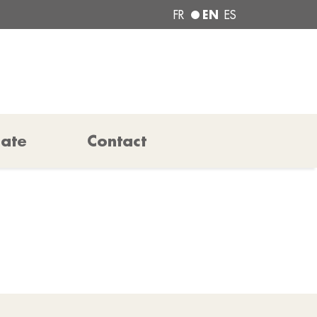
EN
FR
ES
pate
Contact