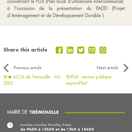
concernant le PLUI (Plan local d'urbanisme intercommunal)
à l'occasion de la présentation du PADD (Projet
d'Aménagement et de Développement Durable )
Share this article
Previous article
Next article
🦌🐗 ACCA de Trémouille - AG
🏗️PLUI : réunion publique
2023
aujourd'hui!
MAIRIE DE
TRÉMOUILLE
monday, tuesday, thursday, friday :
de 9h00 à 12h00 et de 13h0 à 16h00