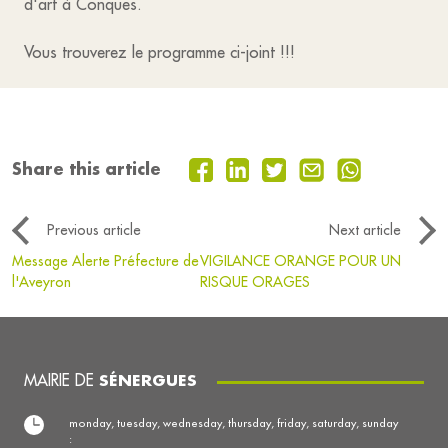
d'art à Conques.
Vous trouverez le programme ci-joint !!!
Share this article
Previous article
Next article
Message Alerte Préfecture de
VIGILANCE ORANGE POUR UN
l'Aveyron
RISQUE ORAGES
MAIRIE DE
SÉNERGUES
monday, tuesday, wednesday, thursday, friday, saturday, sunday
: