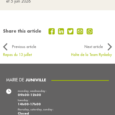
et 5 juin 2026
Share this article
Previous article
Next article
Repas du 13 juillet
Halte de la Team Rynkeby
MAIRIE DE
JUNIVILLE
monday, wednesday :
09h00-12h00
tuesday :
14h00-17h00
thursday, saturday, sunday :
Closed