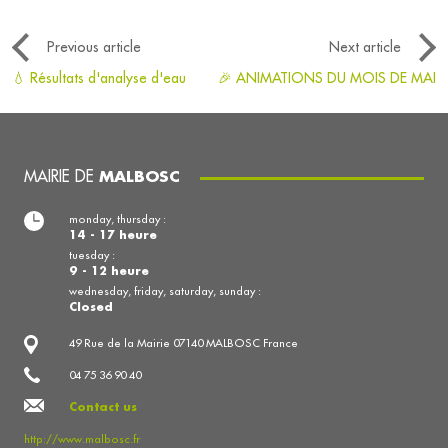
Previous article
Next article
💧 Résultats d'analyse d'eau
🎉 ANIMATIONS DU MOIS DE MAI
MAIRIE DE
MALBOSC
monday, thursday :
14 - 17 heure
tuesday :
9 - 12 heure
wednesday, friday, saturday, sunday :
Closed
49 Rue de la Mairie 07140 MALBOSC France
04 75 36 90 40
Contact us
http://www.malbosc.fr