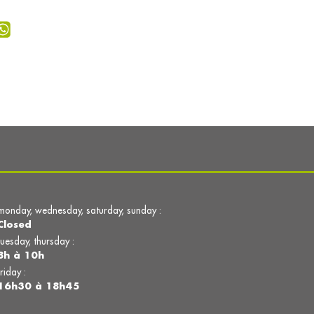
monday, wednesday, saturday, sunday :
Closed
tuesday, thursday :
8h à 10h
friday :
16h30 à 18h45