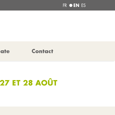
EN
FR
ES
pate
Contact
27 ET 28 AOÛT