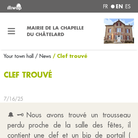
EN
FR
ES
MAIRIE DE LA CHAPELLE
DU CHÂTELARD
/ Clef trouvé
Your town hall
/ News
CLEF TROUVÉ
7/16/25
🔔🗝Nous avons trouvé un trousseau
perdu proche de la salle des fêtes, il
contient une clef et un bip de portail (